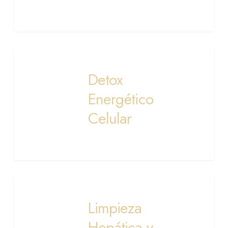
Detox
Energético
Detox
Celular
Energético
Celular
Limpieza
Hepática
Limpieza
y
Vesicular
Hepática y