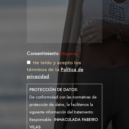
Consentimiento
(Obligatorio)
He leído y acepto los
Política de
términos de la
privacidad
.
PROTECCIÓN DE DATOS:
De conformidad con las normativas de
protección de datos, le facilitamos la
siguiente información del tratamiento:
Responsable:
INMACULADA FABEIRO
VILAS