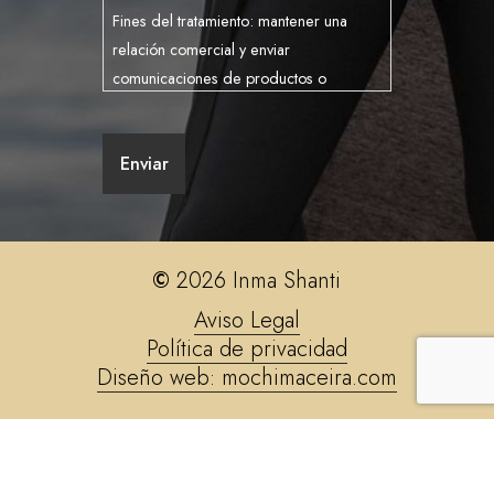
Fines del tratamiento: mantener una
relación comercial y enviar
comunicaciones de productos o
servicios.
Derechos que le asisten: acceso,
Enviar
rectificación, portabilidad, supresión,
limitación y oposición.
Más información del tratamiento en la
sección de
Protección de datos
.
©
2026
Inma Shanti
Aviso Legal
Política de privacidad
Diseño web: mochimaceira.com