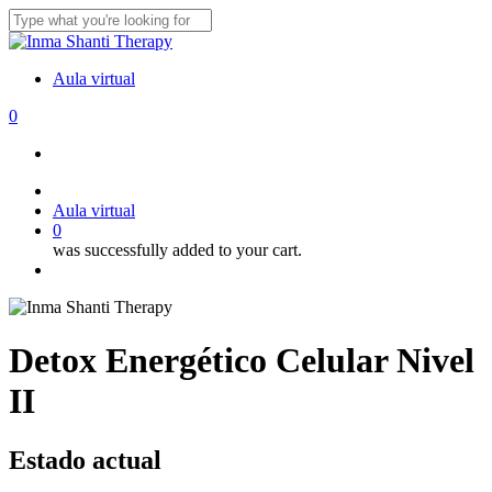
Skip
to
Close
main
Search
content
Aula virtual
0
Menu
facebook
instagram
A
u
l
a
v
i
r
t
u
a
l
0
was successfully added to your cart.
Menu
Detox Energético Celular Nivel
II
Estado actual