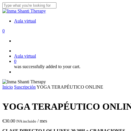
Skip
to
Close
main
Search
content
Aula virtual
0
Menu
facebook
instagram
A
u
l
a
v
i
r
t
u
a
l
0
was successfully added to your cart.
Menu
Inicio
Suscripción
YOGA TERAPÉUTICO ONLINE
YOGA TERAPÉUTICO ONLI
€
30.00
/ mes
IVA incluido
CLASE DIRECTO LOS LUNES 20.30H + GRABACIONES