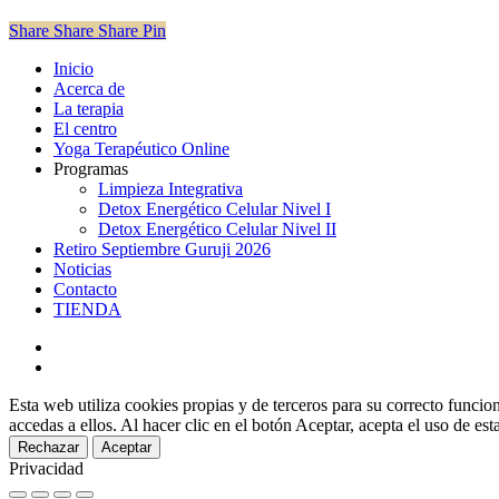
Share
Share
Share
Pin
Close
Inicio
Menu
Acerca de
La terapia
El centro
Yoga Terapéutico Online
Programas
Limpieza Integrativa
Detox Energético Celular Nivel I
Detox Energético Celular Nivel II
Retiro Septiembre Guruji 2026
Noticias
Contacto
TIENDA
facebook
instagram
Esta web utiliza cookies propias y de terceros para su correcto funcio
accedas a ellos. Al hacer clic en el botón Aceptar, acepta el uso de es
Rechazar
Aceptar
Privacidad