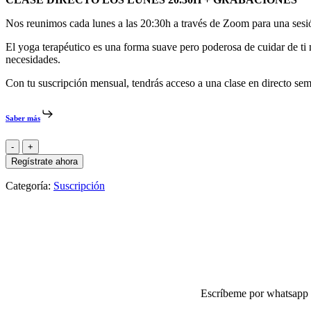
Nos reunimos cada lunes a las 20:30h a través de Zoom para una sesi
El yoga terapéutico es una forma suave pero poderosa de cuidar de ti 
necesidades.
Con tu suscripción mensual, tendrás acceso a una clase en directo sema
Saber más
YOGA
TERAPÉUTICO
Regístrate ahora
ONLINE
cantidad
Categoría:
Suscripción
Escríbeme por whatsapp o 