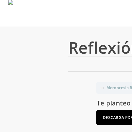
Skip
to
main
content
Reflexi
Membresía B
Te planteo 
DESCARGA PD