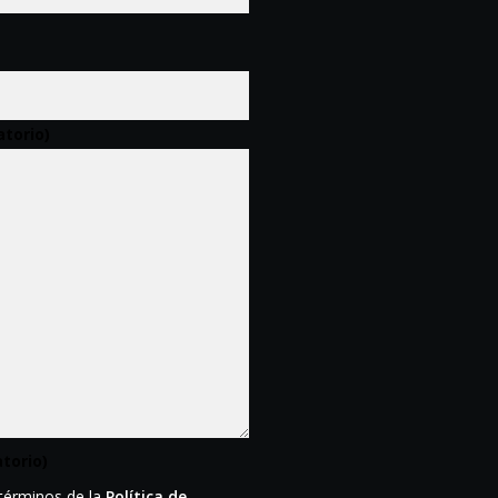
atorio)
atorio)
 términos de la
Política de