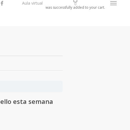
acebook
instagram
A
u
l
a
v
i
r
t
u
a
l
Menu
0
was successfully added to your cart.
 ello esta semana