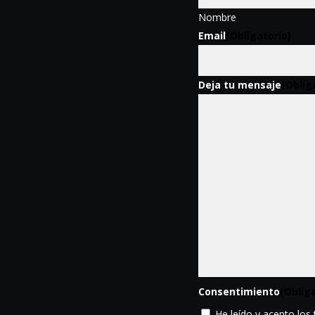
Nombre
Email
(Obligatorio)
Deja tu mensaje
(Oblig
Consentimiento
(Oblig
He leído y acepto los