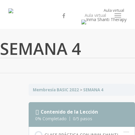
Skip
Aula virtual
to
facebook
instagram
A
u
l
a
v
i
r
t
u
a
l
Menu
main
content
SEMANA 4
Membresía BASIC 2022
SEMANA 4
Contenido de la Lección
0% Completado
0/5 pasos
CLASE PRÁCTICA CON INMA SHANTI –