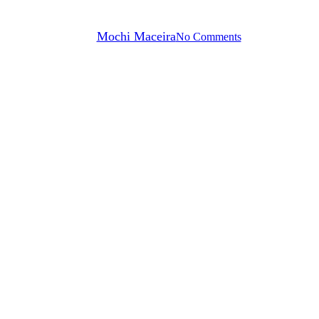
rendición.
By
Mochi Maceira
No Comments